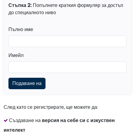
Стъпка 2:
Попълнете краткия формуляр за достъп
до специалното ниво
Get Started
Пълно име
Login
Имейл
lifewave@now.site
Privacy Policy
Terms of Use
След като се регистрирате, ще можете да:
Създаване на
версия на себе си с изкуствен
интелект