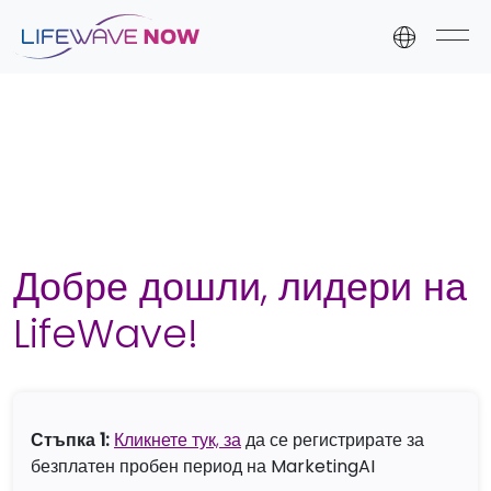
Skip to content
Skip to footer
Добре дошли, лидери на
LifeWave!
Стъпка 1:
Кликнете тук, за
да се регистрирате за
безплатен пробен период на MarketingAI