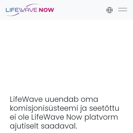
Skip to content
Skip to footer
LifeWave uuendab oma
komisjonisüsteemi ja seetõttu
ei ole LifeWave Now platvorm
ajutiselt saadaval.