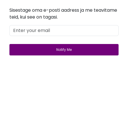
Sisestage oma e-posti aadress ja me teavitame
teid, kui see on tagasi.
Get Started
Login
lifewave@now.site