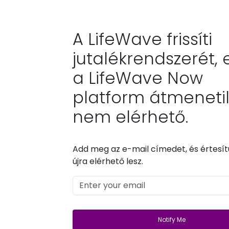
A LifeWave frissíti
jutalékrendszerét, 
a LifeWave Now
platform átmeneti
nem elérhető.
Add meg az e-mail címedet, és értesít
újra elérhető lesz.