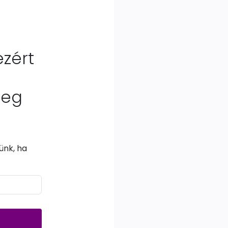
ezért
leg
ünk, ha