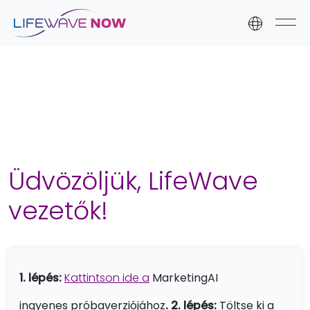
Skip to content
Skip to footer
Üdvözöljük, LifeWave
vezetők!
1. lépés:
Kattintson ide a
MarketingAI
ingyenes próbaverziójához
. 2. lépés:
Töltse ki a