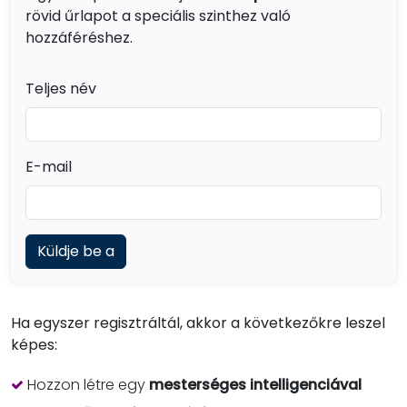
rövid űrlapot a speciális szinthez való
hozzáféréshez.
Get Started
Teljes név
Login
E-mail
lifewave@now.site
Privacy Policy
Terms of Use
Ha egyszer regisztráltál, akkor a következőkre leszel
képes:
Hozzon létre egy
mesterséges intelligenciával