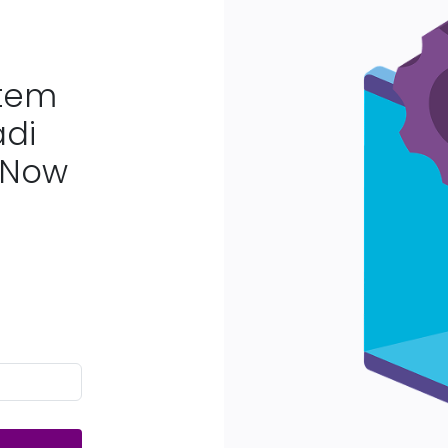
stem
adi
 Now