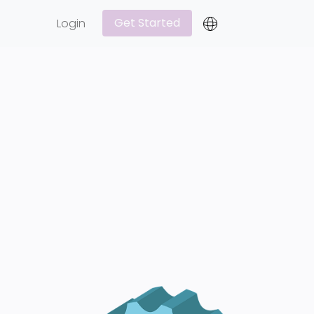
Get Started
Login