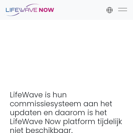
Skip to content
Skip to footer
LifeWave is hun
commissiesysteem aan het
updaten en daarom is het
LifeWave Now platform tijdelijk
niet beschikbaar.