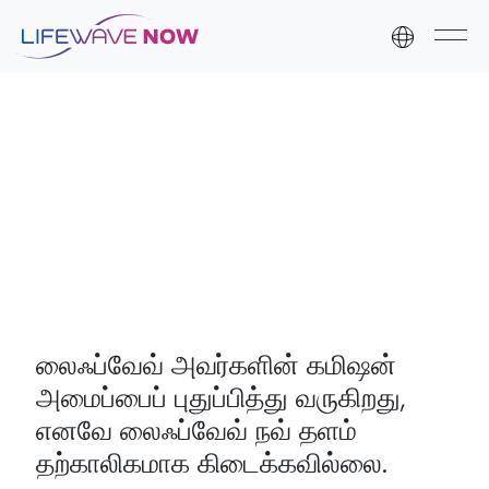
Skip to content
Skip to footer
லைஃப்வேவ் அவர்களின் கமிஷன்
அமைப்பைப் புதுப்பித்து வருகிறது,
எனவே லைஃப்வேவ் நவ் தளம்
தற்காலிகமாக கிடைக்கவில்லை.