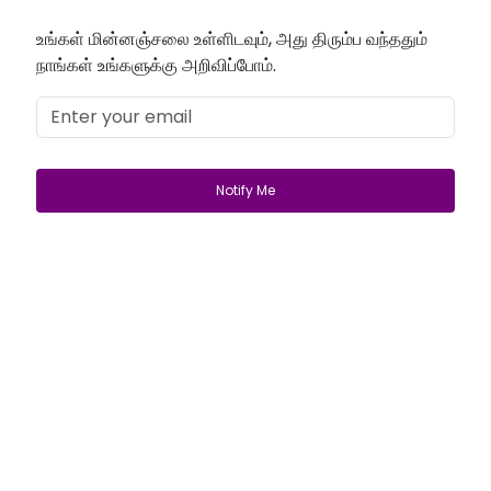
உங்கள் மின்னஞ்சலை உள்ளிடவும், அது திரும்ப வந்ததும்
நாங்கள் உங்களுக்கு அறிவிப்போம்.
Get Started
Login
lifewave@now.site