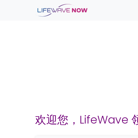
Skip to content
Skip to footer
欢迎您，LifeWave